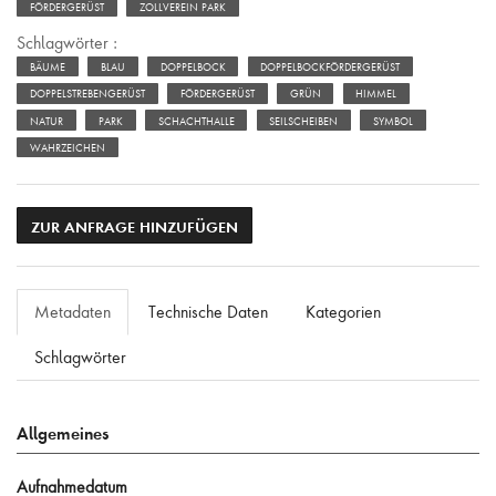
FÖRDERGERÜST
ZOLLVEREIN PARK
Schlagwörter :
BÄUME
BLAU
DOPPELBOCK
DOPPELBOCKFÖRDERGERÜST
DOPPELSTREBENGERÜST
FÖRDERGERÜST
GRÜN
HIMMEL
NATUR
PARK
SCHACHTHALLE
SEILSCHEIBEN
SYMBOL
WAHRZEICHEN
ZUR ANFRAGE HINZUFÜGEN
Metadaten
Technische Daten
Kategorien
Schlagwörter
Allgemeines
Aufnahmedatum