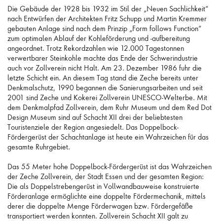
Die Gebäude der 1928 bis 1932 im Stil der „Neuen Sachlichkeit“
nach Entwürfen der Architekten Fritz Schupp und Martin Kremmer
gebauten Anlage sind nach dem Prinzip „Form follows Function“
zum optimalen Ablauf der Kohleförderung und -aufbereitung
angeordnet. Trotz Rekordzahlen wie 12.000 Tagestonnen
verwertbarer Steinkohle machte das Ende der Schwerindustrie
auch vor Zollverein nicht Halt. Am 23. Dezember 1986 fuhr die
letzte Schicht ein. An diesem Tag stand die Zeche bereits unter
Denkmalschutz, 1990 begannen die Sanierungsarbeiten und seit
2001 sind Zeche und Kokerei Zollverein UNESCO-Welterbe. Mit
dem Denkmalpfad Zollverein, dem Ruhr Museum und dem Red Dot
Design Museum sind auf Schacht XII drei der beliebtesten
Touristenziele der Region angesiedelt. Das Doppelbock-
Fördergerüst der Schachtanlage ist heute ein Wahrzeichen für das
gesamte Ruhrgebiet.
Das 55 Meter hohe Doppelbock-Fördergerüst ist das Wahrzeichen
der Zeche Zollverein, der Stadt Essen und der gesamten Region:
Die als Doppelstrebengerüst in Vollwandbauweise konstruierte
Förderanlage ermöglichte eine doppelte Fördermechanik, mittels
derer die doppelte Menge Förderwagen bzw. Fördergefäße
transportiert werden konnten. Zollverein Schacht XII galt zu