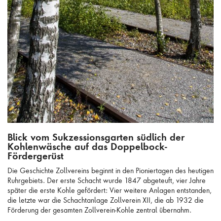
Blick vom Sukzessionsgarten südlich der Kohlenwäsche auf das Doppelbock-
Blick vom Sukzessionsgarten südlich der
Fördergerüst
Kohlenwäsche auf das Doppelbock-
Fördergerüst
Die Geschichte Zollvereins beginnt in den Pioniertagen des heutigen
Ruhrgebiets. Der erste Schacht wurde 1847 abgeteuft, vier Jahre
später die erste Kohle gefördert: Vier weitere Anlagen entstanden,
die letzte war die Schachtanlage Zollverein XII, die ab 1932 die
Förderung der gesamten Zollverein-Kohle zentral übernahm.