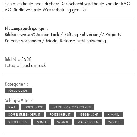
sich auch heute noch drehen: Der Schacht wird heute von der RAG
AG für die zentrale Wasserhaltung genutzt.
Nutzungsbedingungen:
Bildnachweis: © Jochen Tack / Stiftung Zollverein // Property
Release vorhanden / Model Release nicht notwendig
Bild-Nr.:
1638
Fotograf:
Jochen Tack
Kategorien :
FÖRDERGERÜST
Schlagwörter :
BLAU
DOPPELBOCK
DOPPELBOCKFÖRDERGERÜST
DOPPELSTREBENGERÜST
FÖRDERGERÜST
GEGENLICHT
HIMMEL
SEILSCHEIBEN
SONNE
SYMBOL
WAHRZEICHEN
WOLKEN