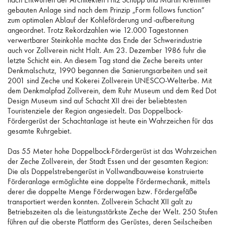
nach Entwürfen der Architekten Fritz Schupp und Martin Kremmer
gebauten Anlage sind nach dem Prinzip „Form follows function“
zum optimalen Ablauf der Kohleförderung und -aufbereitung
angeordnet. Trotz Rekordzahlen wie 12.000 Tagestonnen
verwertbarer Steinkohle machte das Ende der Schwerindustrie
auch vor Zollverein nicht Halt. Am 23. Dezember 1986 fuhr die
letzte Schicht ein. An diesem Tag stand die Zeche bereits unter
Denkmalschutz, 1990 begannen die Sanierungsarbeiten und seit
2001 sind Zeche und Kokerei Zollverein UNESCO-Welterbe. Mit
dem Denkmalpfad Zollverein, dem Ruhr Museum und dem Red Dot
Design Museum sind auf Schacht XII drei der beliebtesten
Touristenziele der Region angesiedelt. Das Doppelbock-
Fördergerüst der Schachtanlage ist heute ein Wahrzeichen für das
gesamte Ruhrgebiet.
Das 55 Meter hohe Doppelbock-Fördergerüst ist das Wahrzeichen
der Zeche Zollverein, der Stadt Essen und der gesamten Region:
Die als Doppelstrebengerüst in Vollwandbauweise konstruierte
Förderanlage ermöglichte eine doppelte Fördermechanik, mittels
derer die doppelte Menge Förderwagen bzw. Fördergefäße
transportiert werden konnten. Zollverein Schacht XII galt zu
Betriebszeiten als die leistungsstärkste Zeche der Welt. 250 Stufen
führen auf die oberste Plattform des Gerüstes, deren Seilscheiben