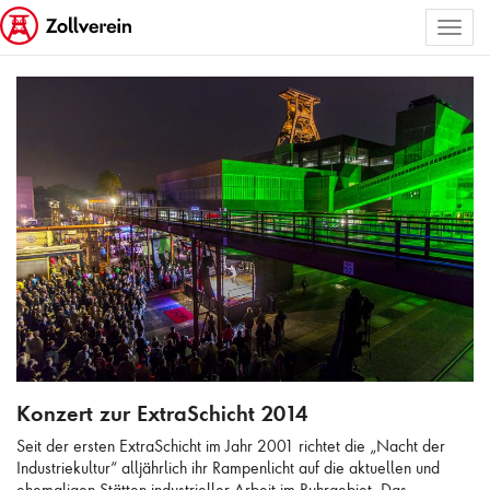
Toggl
ALLE BILDER AUSWÄHLEN
naviga
Konzert zur ExtraSchicht 2014
Konzert zur ExtraSchicht 2014
Seit der ersten ExtraSchicht im Jahr 2001 richtet die „Nacht der
Industriekultur“ alljährlich ihr Rampenlicht auf die aktuellen und
ehemaligen Stätten industrieller Arbeit im Ruhrgebiet. Das