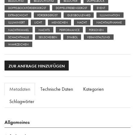
BELEUCHTET
BELEUCHTUNG
BESUCHER
DOPPELBOCK
DOPPELBOCKFÖRDERGERÜST
DOPPELSTREBENGERÜST
EVENT
EXTRASCHICHT
FÖRDERGERÜST
GLEISBOULEVARD
ILLUMINATION
ILLUMINIERT
LICHT
MENSCHEN
NACHT
NACHTAUFNAHME
NACHTHIMMEL
NACHTS
PERFORMANCE
PERSONEN
SCHACHTHALLE
SEILSCHEIBEN
SYMBOL
VERANSTALTUNG
WAHRZEICHEN
ZUR ANFRAGE HINZUFÜGEN
Metadaten
Technische Daten
Kategorien
Schlagwörter
Allgemeines