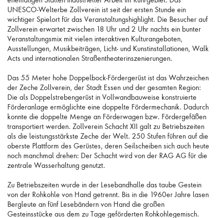
UNESCO-Welterbe Zollverein ist seit der ersten Stunde ein
wichtiger Spielort für das Veranstaltungshighlight. Die Besucher auf
Zollverein erwartet zwischen 18 Uhr und 2 Uhr nachts ein bunter
Veranstaltungsmix mit vielen interaktiven Kulturangeboten,
Ausstellungen, Musikbeiträgen, Licht- und Kunstinstallationen, Walk
Acts und internationalen Straßentheaterinszenierungen.
Das 55 Meter hohe Doppelbock-Fördergerüst ist das Wahrzeichen
der Zeche Zollverein, der Stadt Essen und der gesamten Region:
Die als Doppelstrebengerüst in Vollwandbauweise konstruierte
Förderanlage ermöglichte eine doppelte Fördermechanik. Dadurch
konnte die doppelte Menge an Förderwagen bzw. Fördergefäßen
transportiert werden. Zollverein Schacht XII galt zu Betriebszeiten
als die leistungsstärkste Zeche der Welt. 250 Stufen führen auf die
oberste Plattform des Gerüstes, deren Seilscheiben sich auch heute
noch manchmal drehen: Der Schacht wird von der RAG AG für die
zentrale Wasserhaltung genutzt.
Zu Betriebszeiten wurde in der Lesebandhalle das taube Gestein
von der Rohkohle von Hand getrennt. Bis in die 1960er Jahre lasen
Bergleute an fünf Lesebändern von Hand die großen
Gesteinsstücke aus dem zu Tage geförderten Rohkohlegemisch.