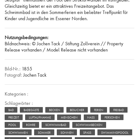
Skulptur“ thematisiert der Pool den Strukturwandel im Ruhrgebiet.
Gleichzeitig bietet er ein attraktives Freizeitangebot. Das
Schwimmbad ist in den Sommerferien ein beliebter Treffpunkt für
Kinder und Jugendliche im Essener Norden.
Nutzungsbedingungen:
Bildnachweis: © Jochen Tack / Stiftung Zollverein // Property
Release vorhanden / Model Release nicht vorhanden
Bild-Nr.:
1855
Fotograf:
Jochen Tack
Kategorien :
Schlagwörter :
BAD
BADEGÄSTE
BECKEN
BESUCHER
FERIEN
FREIBAD
FREIZEIT
LUFTAUFNAHME
MENSCHEN
NASS
PERSONEN
POOL
ROHRE
SCHWIMMBAD
SCHWIMMBECKEN
SCHWIMMEN
SOMMER
SONNEN
SPASS
SWIMMINGPOOOL