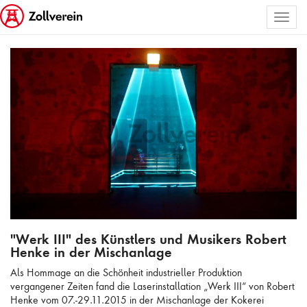
Toggl
ALLE BILDER AUSWÄHLEN
naviga
"Werk III" des Künstlers und Musikers Robert Henke in der Mischanlage
"Werk III" des Künstlers und Musikers Robert
Henke in der Mischanlage
Als Hommage an die Schönheit industrieller Produktion
vergangener Zeiten fand die Laserinstallation „Werk III“ von Robert
Henke vom 07.-29.11.2015 in der Mischanlage der Kokerei