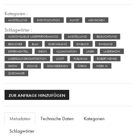
Kategorien :
AUSSTELLUNG
EVENTLOCATION
KUNST
MENSCHEN
Schlagwörter :
AUDIOVISUELLE LASERPERFORMANCE
AUSSTELLUNG
BELEUCHTUNG
BESUCHER
BLAU
DURCHGANG
EINBLICK
EINGANG
EXPERIMENTELL
GRÜN
ILLUMINATION
LASER
LASERSHOW
LASERSOUNDKOMPOSITION
LICHT
PUBLIKUM
ROBERT HENKE
SHOW
SOUND
SOUNDDESIGN
TÜRKIS
WERK III
ZUSCHAUER
ZUR ANFRAGE HINZUFÜGEN
Metadaten
Technische Daten
Kategorien
Schlagwörter