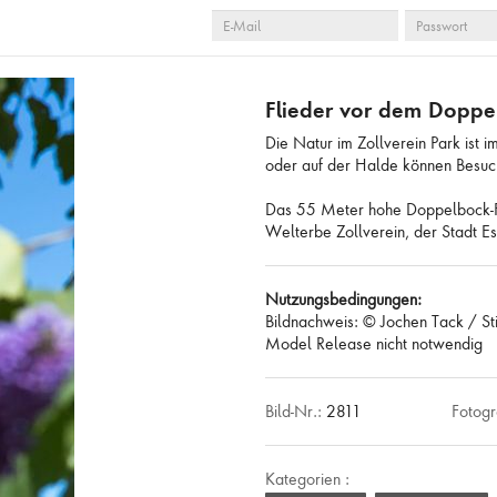
E-
PASSWORT
 LEEREN
AUSWAHL ANZEIGEN
AUSWAHL ZUR ANFR
MAIL
Flieder vor dem Doppel
Die Natur im Zollverein Park ist 
oder auf der Halde können Besuc
Das 55 Meter hohe Doppelbock-F
Welterbe Zollverein, der Stadt E
Nutzungsbedingungen:
Bildnachweis: © Jochen Tack / St
Model Release nicht notwendig
Bild-Nr.:
2811
Fotogr
Kategorien :