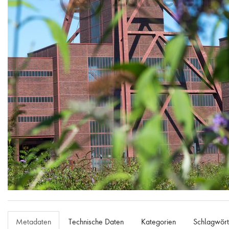
Flieder vor dem Doppelbock-Fördergerüst von Schacht XII
Metadaten
Technische Daten
Kategorien
Schlagwört