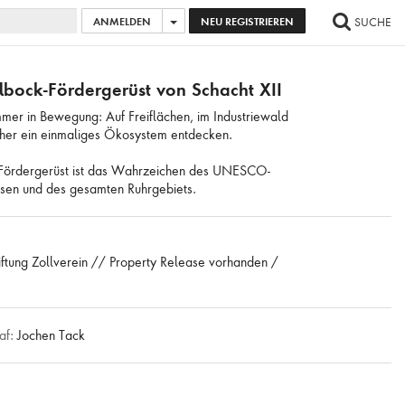
ANMELDEN
NEU REGISTRIEREN
SUCHE
AGE HINZUFÜGEN
...
ALLE BILDER AUSWÄHLEN
bock-Fördergerüst von Schacht XII
immer in Bewegung: Auf Freiflächen, im Industriewald
her ein einmaliges Ökosystem entdecken.
ördergerüst ist das Wahrzeichen des UNESCO-
ssen und des gesamten Ruhrgebiets.
iftung Zollverein // Property Release vorhanden /
af:
Jochen Tack