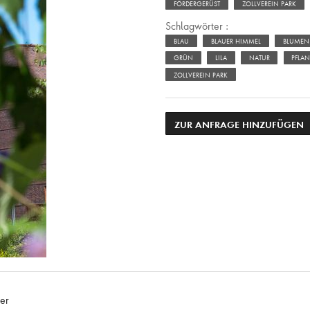
FÖRDERGERÜST
ZOLLVEREIN PARK
Schlagwörter :
BLAU
BLAUER HIMMEL
BLUMEN
GRÜN
LILA
NATUR
PFLA
ZOLLVEREIN PARK
ZUR ANFRAGE HINZUFÜGEN
er