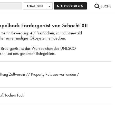
ANMELDEN
NEU REGISTRIEREN
SUCHE
AGE HINZUFÜGEN
...
ALLE BILDER AUSWÄHLEN
pelbock-Fördergerüst von Schacht XII
immer in Bewegung: Auf Freiflächen, im Industriewald
her ein einmaliges Ökosystem entdecken.
ördergerüst ist das Wahrzeichen des UNESCO-
ssen und des gesamten Ruhrgebiets.
iftung Zollverein // Property Release vorhanden /
af:
Jochen Tack