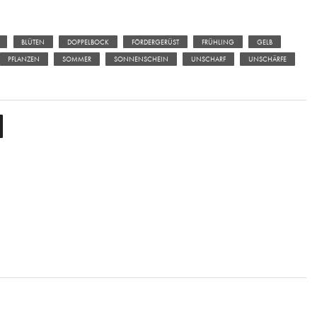
BLÜTEN
DOPPELBOCK
FÖRDERGERÜST
FRÜHLING
GELB
PFLANZEN
SOMMER
SONNENSCHEIN
UNSCHARF
UNSCHÄRFE