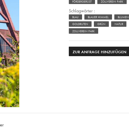
FÖRDERGERÜST
ZOLLVEREIN PARK
Schlagwörter :
BLAU
BLAUER HIMMEL
BLUMEN
GOLDRUTEN
GRÜN
NATUR
ZOLLVEREIN PARK
ZUR ANFRAGE HINZUFÜGEN
er