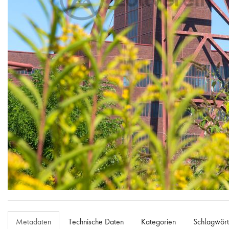
Goldruten vor dem Doppelbock-Fördergerüst von Schacht XII
Metadaten
Technische Daten
Kategorien
Schlagwört