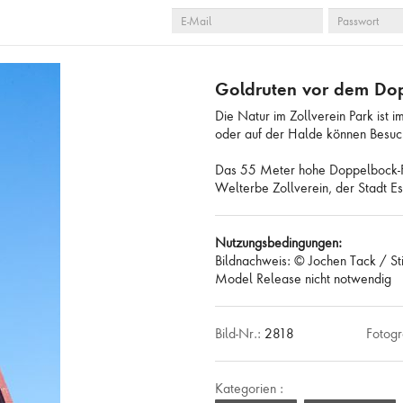
E-
PASSWORT
 LEEREN
AUSWAHL ANZEIGEN
AUSWAHL ZUR ANFR
MAIL
Goldruten vor dem Dop
Die Natur im Zollverein Park ist 
oder auf der Halde können Besuc
Das 55 Meter hohe Doppelbock-F
Welterbe Zollverein, der Stadt E
Nutzungsbedingungen:
Bildnachweis: © Jochen Tack / St
Model Release nicht notwendig
Bild-Nr.:
2818
Fotogr
Kategorien :