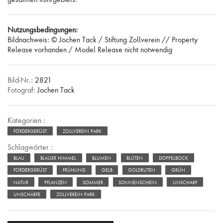
Nutzungsbedingungen:
Bildnachweis: © Jochen Tack / Stiftung Zollverein // Property
Release vorhanden / Model Release nicht notwendig
Bild-Nr.:
2821
Fotograf:
Jochen Tack
Kategorien :
FÖRDERGERÜST
ZOLLVEREIN PARK
Schlagwörter :
BLAU
BLAUER HIMMEL
BLUMEN
BLÜTEN
DOPPELBOCK
FÖRDERGERÜST
FRÜHLING
GELB
GOLDRUTEN
GRÜN
NATUR
PFLANZEN
SOMMER
SONNENSCHEIN
UNSCHARF
UNSCHÄRFE
ZOLLVEREIN PARK