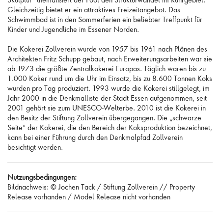
Skulptur“ thematisiert der Pool den Strukturwandel im Ruhrgebiet.
Gleichzeitig bietet er ein attraktives Freizeitangebot. Das
Schwimmbad ist in den Sommerferien ein beliebter Treffpunkt für
Kinder und Jugendliche im Essener Norden.
Die Kokerei Zollverein wurde von 1957 bis 1961 nach Plänen des
Architekten Fritz Schupp gebaut, nach Erweiterungsarbeiten war sie
ab 1973 die größte Zentralkokerei Europas. Täglich waren bis zu
1.000 Koker rund um die Uhr im Einsatz, bis zu 8.600 Tonnen Koks
wurden pro Tag produziert. 1993 wurde die Kokerei stillgelegt, im
Jahr 2000 in die Denkmalliste der Stadt Essen aufgenommen, seit
2001 gehört sie zum UNESCO-Welterbe. 2010 ist die Kokerei in
den Besitz der Stiftung Zollverein übergegangen. Die „schwarze
Seite“ der Kokerei, die den Bereich der Koksproduktion bezeichnet,
kann bei einer Führung durch den Denkmalpfad Zollverein
besichtigt werden.
Nutzungsbedingungen:
Bildnachweis: © Jochen Tack / Stiftung Zollverein // Property
Release vorhanden / Model Release nicht vorhanden