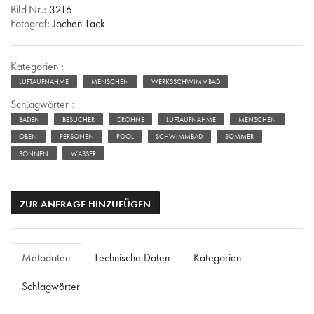
Bild-Nr.:
3216
Fotograf:
Jochen Tack
Kategorien :
LUFTAUFNAHME
MENSCHEN
WERKSSCHWIMMBAD
Schlagwörter :
BADEN
BESUCHER
DROHNE
LUFTAUFNAHME
MENSCHEN
OBEN
PERSONEN
POOL
SCHWIMMBAD
SOMMER
SONNEN
WASSER
ZUR ANFRAGE HINZUFÜGEN
Metadaten
Technische Daten
Kategorien
Schlagwörter