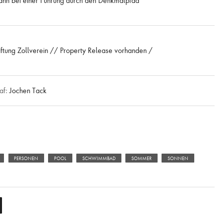
kann bei einer Führung durch den Denkmalpfad
iftung Zollverein // Property Release vorhanden /
af:
Jochen Tack
PERSONEN
POOL
SCHWIMMBAD
SOMMER
SONNEN