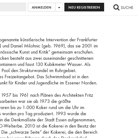
ANMELDEN
NEU REGISTRIEREN
SUCHE
AGE HINZUFÜGEN
...
ALLE BILDER AUSWÄHLEN
enannte künstlerische Intervention der Frankfurter
) und Daniel Milohnic (geb. 1969), das sie 2001 im
nössische Kunst und Kritik“ gemeinsam erschufen.
cken besteht aus zwei auseinander geschnittenen
ntainern und fasst 130 Kubikmeter Wasser. Als
er Pool den Strukturwandel im Ruhrgebiet.
ives Freizeitangebot. Das Schwimmbad ist in den
unkt für Kinder und Jugendliche im Essener Norden.
 1957 bis 1961 nach Plänen des Architekten Fritz
sarbeiten war sie ab 1973 die größte
waren bis zu 1.000 Koker rund um die Uhr im
s wurden pro Tag produziert. 1993 wurde die
0 in die Denkmalliste der Stadt Essen aufgenommen,
Welterbe. 2010 ist die Kokerei in den Besitz der
 Die „schwarze Seite“ der Kokerei, die den Bereich