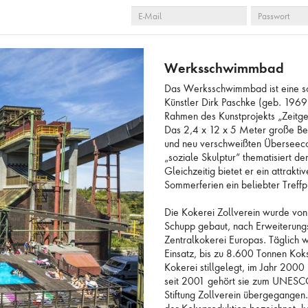
E-
PASSWORT
 LEEREN
AUSWAHL ANZEIGEN
AUSWAHL ZUR ANFR
MAIL
Werksschwimmbad
Das Werksschwimmbad ist eine sog
Künstler Dirk Paschke (geb. 1969
Rahmen des Kunstprojekts „Zeitge
Das 2,4 x 12 x 5 Meter große Be
und neu verschweißten Überseeco
„soziale Skulptur“ thematisiert d
Gleichzeitig bietet er ein attrakt
Sommerferien ein beliebter Treffp
Die Kokerei Zollverein wurde von
Schupp gebaut, nach Erweiterung
Zentralkokerei Europas. Täglich 
Einsatz, bis zu 8.600 Tonnen Kok
Kokerei stillgelegt, im Jahr 200
seit 2001 gehört sie zum UNESCO-
Stiftung Zollverein übergegangen.