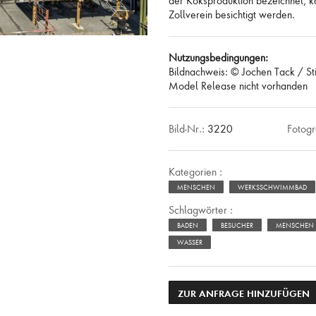
der Koksproduktion bezeichnet, 
Zollverein besichtigt werden.
Nutzungsbedingungen:
Bildnachweis: © Jochen Tack / St
Model Release nicht vorhanden
Bild-Nr.:
3220
Fotogr
Kategorien :
MENSCHEN
WERKSSCHWIMMBAD
Schlagwörter :
BADEN
BESUCHER
MENSCHEN
WASSER
ZUR ANFRAGE HINZUFÜGEN