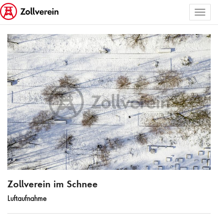
Toggl
ALLE BILDER AUSWÄHLEN
naviga
Zollverein im Schnee
Zollverein im Schnee
Luftaufnahme