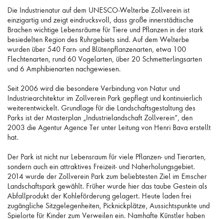
Die Industrienatur auf dem UNESCO-Welterbe Zollverein ist
einzigartig und zeigt eindrucksvoll, dass große innerstädtische
Brachen wichtige Lebensräume für Tiere und Pflanzen in der stark
besiedelten Region des Ruhrgebiets sind. Auf dem Welterbe
wurden über 540 Farn- und Blütenpflanzenarten, etwa 100
Flechtenarten, rund 60 Vogelarten, über 20 Schmetterlingsarten
und 6 Amphibienarten nachgewiesen.
Seit 2006 wird die besondere Verbindung von Natur und
Industriearchitektur im Zollverein Park gepflegt und kontinuierlich
weiterentwickelt. Grundlage für die Landschaftsgestaltung des
Parks ist der Masterplan „Industrielandschaft Zollverein“, den
2003 die Agentur Agence Ter unter Leitung von Henri Bava erstellt
hat.
Der Park ist nicht nur Lebensraum für viele Pflanzen- und Tierarten,
sondern auch ein attraktives Freizeit- und Naherholungsgebiet.
2014 wurde der Zollverein Park zum beliebtesten Ziel im Emscher
Landschaftspark gewählt. Früher wurde hier das taube Gestein als
Abfallprodukt der Kohleförderung gelagert. Heute laden frei
zugängliche Sitzgelegenheiten, Picknickplätze, Aussichtspunkte und
Spielorte für Kinder zum Verweilen ein. Namhafte Künstler haben