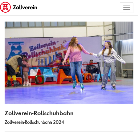
Toggl
ALLE BILDER AUSWÄHLEN
naviga
Zollverein-Rollschuhbahn
Zollverein-Rollschuhbahn
Zollverein-Rollschuhbahn 2024