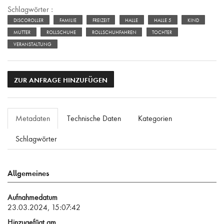
Schlagwörter :
DISCOROLLER
FAMILIE
FREIZEIT
HALLE
HALLE 5
KIND
MUTTER
ROLLSCHUHE
ROLLSCHUHFAHREN
TOCHTER
VERANSTALTUNG
ZUR ANFRAGE HINZUFÜGEN
Metadaten
Technische Daten
Kategorien
Schlagwörter
Allgemeines
Aufnahmedatum
23.03.2024, 15:07:42
Hinzugefügt am