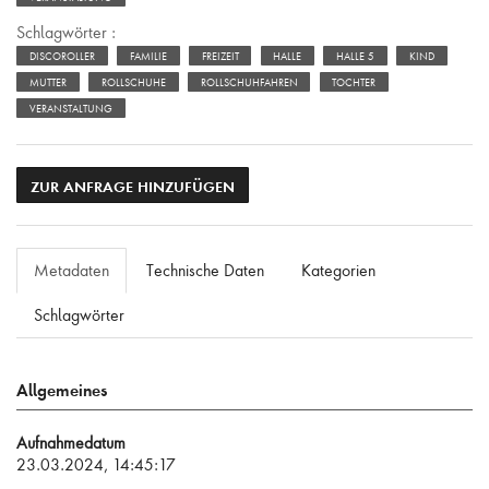
Schlagwörter :
DISCOROLLER
FAMILIE
FREIZEIT
HALLE
HALLE 5
KIND
MUTTER
ROLLSCHUHE
ROLLSCHUHFAHREN
TOCHTER
VERANSTALTUNG
ZUR ANFRAGE HINZUFÜGEN
Metadaten
Technische Daten
Kategorien
Schlagwörter
Allgemeines
Aufnahmedatum
23.03.2024, 14:45:17