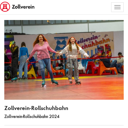
Toggl
ALLE BILDER AUSWÄHLEN
naviga
Zollverein-Rollschuhbahn
Zollverein-Rollschuhbahn
Zollverein-Rollschuhbahn 2024