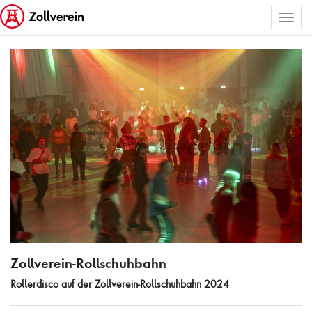
Toggl
ALLE BILDER AUSWÄHLEN
naviga
Zollverein-Rollschuhbahn
Zollverein-Rollschuhbahn
Rollerdisco auf der Zollverein-Rollschuhbahn 2024