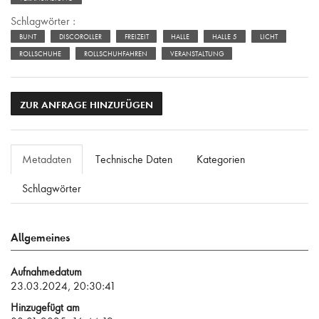
Schlagwörter :
BUNT
DISCOROLLER
FREIZEIT
HALLE
HALLE 5
LICHT
ROLLSCHUHE
ROLLSCHUHFAHREN
VERANSTALTUNG
ZUR ANFRAGE HINZUFÜGEN
Metadaten
Technische Daten
Kategorien
Schlagwörter
Allgemeines
Aufnahmedatum
23.03.2024, 20:30:41
Hinzugefügt am