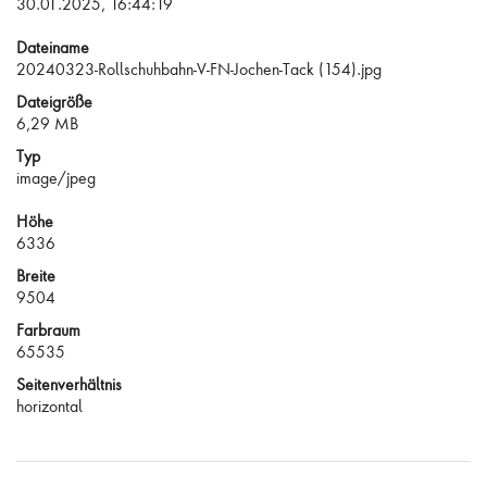
30.01.2025, 16:44:19
Dateiname
20240323-Rollschuhbahn-V-FN-Jochen-Tack (154).jpg
Dateigröße
6,29 MB
Typ
image/jpeg
Höhe
6336
Breite
9504
Farbraum
65535
Seitenverhältnis
horizontal