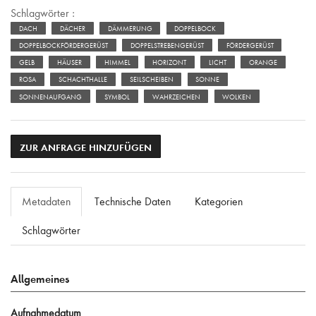
Schlagwörter :
DACH
DÄCHER
DÄMMERUNG
DOPPELBOCK
DOPPELBOCKFÖRDERGERÜST
DOPPELSTREBENGERÜST
FÖRDERGERÜST
GELB
HÄUSER
HIMMEL
HORIZONT
LICHT
ORANGE
ROSA
SCHACHTHALLE
SEILSCHEIBEN
SONNE
SONNENAUFGANG
SYMBOL
WAHRZEICHEN
WOLKEN
ZUR ANFRAGE HINZUFÜGEN
Metadaten
Technische Daten
Kategorien
Schlagwörter
Allgemeines
Aufnahmedatum