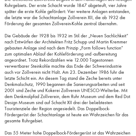
Ruhrgebiets. Der erste Schacht wurde 1847 abgeteuft, vier Jahre
später die erste Kohle gefördert: Vier weitere Anlagen entstanden,
die letzte war die Schachtanlage Zollverein XII, die ab 1932 die
Förderung der gesamten Zollverein-Kohle zentral übernahm.
Die Gebäude der 1928 bis 1932 im Stil der „Neuen Sachlichkeit“
nach Entwürfen der Architekten Fritz Schupp und Martin Kremmer
gebauten Anlage sind nach dem Prinzip „Form follows function“
zum optimalen Ablauf der Kohleförderung und -aufbereitung
angeordnet. Trotz Rekordzahlen wie 12.000 Tagestonnen
verwertbarer Steinkohle machte das Ende der Schwerindustrie
auch vor Zollverein nicht Halt. Am 23. Dezember 1986 fuhr die
letzte Schicht ein. An diesem Tag stand die Zeche bereits unter
Denkmalschutz, 1990 begannen die Sanierungsarbeiten und seit
2001 sind Zeche und Kokerei Zollverein UNESCO-Welterbe. Mit
dem Denkmalpfad Zollverein, dem Ruhr Museum und dem Red Dot
Design Museum sind auf Schacht XII drei der beliebtesten
Touristenziele der Region angesiedelt. Das Doppelbock-
Fördergerüst der Schachtanlage ist heute ein Wahrzeichen für das
gesamte Ruhrgebiet.
Das 55 Meter hohe Doppelbock-Fördergerüst ist das Wahrzeichen