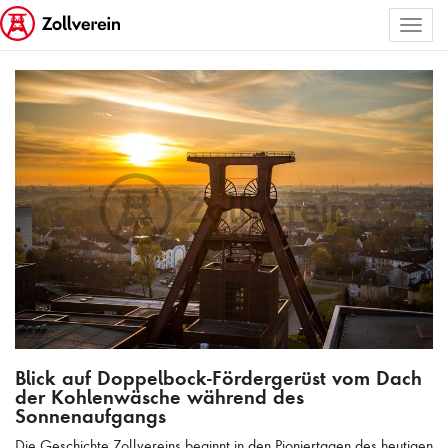
Toggl
ALLE BILDER AUSWÄHLEN
naviga
Blick auf Doppelbock-Fördergerüst vom Dach der Kohlenwäsche während des
Blick auf Doppelbock-Fördergerüst vom Dach
Sonnenaufgangs
der Kohlenwäsche während des
Sonnenaufgangs
Die Geschichte Zollvereins beginnt in den Pioniertagen des heutigen