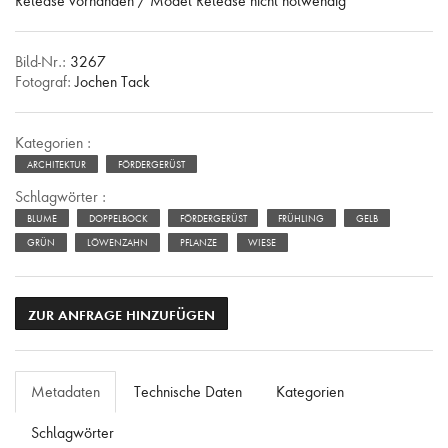
Release vorhanden / Model Release nicht notwendig
Bild-Nr.:
3267
Fotograf:
Jochen Tack
Kategorien :
ARCHITEKTUR
FÖRDERGERÜST
Schlagwörter :
BLUME
DOPPELBOCK
FÖRDERGERÜST
FRÜHLING
GELB
GRÜN
LÖWENZAHN
PFLANZE
WIESE
ZUR ANFRAGE HINZUFÜGEN
Metadaten
Technische Daten
Kategorien
Schlagwörter