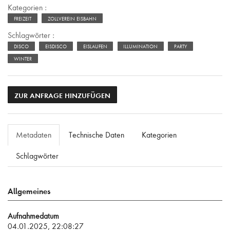
Kategorien :
FREIZEIT
ZOLLVEREIN EISBAHN
Schlagwörter :
DISCO
EISDISCO
EISLAUFEN
ILLUMINATION
PARTY
WINTER
ZUR ANFRAGE HINZUFÜGEN
Metadaten
Technische Daten
Kategorien
Schlagwörter
Allgemeines
Aufnahmedatum
04.01.2025, 22:08:27