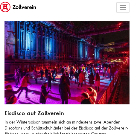
Toggl
ALLE BILDER AUSWÄHLEN
naviga
Eisdisco auf Zollverein
Eisdisco auf Zollverein
In der Wintersaison tummeln sich an mindestens zwei Abenden
Discofans und Schlittschuhläufer bei der Eisdisco auf der Zollverein-
Eisbahn, dem „wahrscheinlich faszinierendsten Ort zum