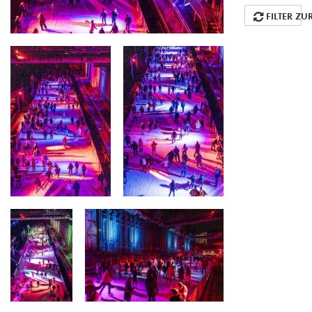
FILTER ZU
Eisdisco auf Zollverein
Eisdisco auf Zollverein
Eisdisco auf Zollverein