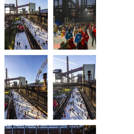
Ein Wintertag auf der
Ein Wintertag auf der
Zollverein Eisbahn
Zollverein Eisbahn
Ein Wintertag auf der
Ein Wintertag auf der
Zollverein Eisbahn
Zollverein Eisbahn