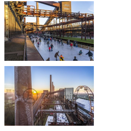
Ein Wintertag auf der Zollverein Eisbahn
Ein Wintertag auf der Zollverein Eisbahn
Ein Wintertag auf der Zollverein Eisbahn