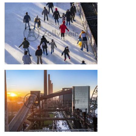
Ein Wintertag auf der Zollverein Eisbahn
Ein Wintertag auf der Zollverein Eisbahn