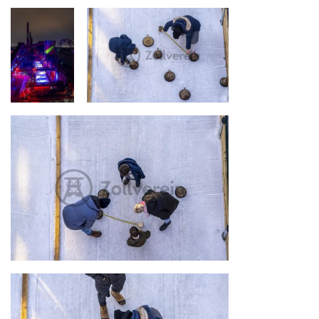
Eisdisco auf Zollverein
Eisdisco auf Zollverein
Eisdisco auf
Eisstockschießen auf dem Welterbe
Zollverein
Eisstockschießen auf dem Welterbe