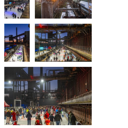
Ein
Ein Wintertag auf der Zollverein
Wintertag
Eisbahn
auf der
Zollverein
Eisbahn
Ein
Ein Wintertag auf der Zollverein
Wintertag
Eisbahn
auf der
Zollverein
Eisbahn