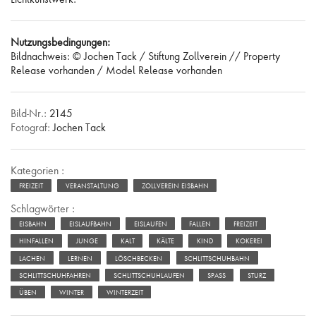
Nutzungsbedingungen:
Bildnachweis: © Jochen Tack / Stiftung Zollverein // Property
Release vorhanden / Model Release vorhanden
Bild-Nr.:
2145
Fotograf:
Jochen Tack
Kategorien :
FREIZEIT
VERANSTALTUNG
ZOLLVEREIN EISBAHN
Schlagwörter :
EISBAHN
EISLAUFBAHN
EISLAUFEN
FALLEN
FREIZEIT
HINFALLEN
JUNGE
KALT
KÄLTE
KIND
KOKEREI
LACHEN
LERNEN
LÖSCHBECKEN
SCHLITTSCHUHBAHN
SCHLITTSCHUHFAHREN
SCHLITTSCHUHLAUFEN
SPASS
STURZ
ÜBEN
WINTER
WINTERZEIT