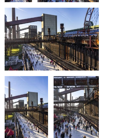
Ein
Ein Wintertag auf der Zollverein
Wintertag
Eisbahn
auf der
Zollverein
Eisbahn
Ein Wintertag auf der Zollverein Eisbahn