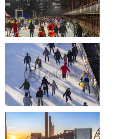
Ein Wintertag auf der Zollverein Eisbahn
Ein Wintertag auf der Zollverein Eisbahn