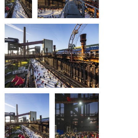
Ein
Ein Wintertag auf der Zollverein
Wintertag
Eisbahn
auf der
Zollverein
Eisbahn
Ein Wintertag auf der Zollverein Eisbahn