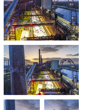
Zollverein
Eisbahn
Blaue Stunde auf der Zollverein Eisbahn
Blaue Stunde auf der Zollverein Eisbahn