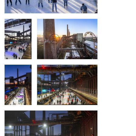
Ein Wintertag auf der Zollverein Eisbahn
Ein
Ein Wintertag auf der Zollverein
Wintertag
Eisbahn
auf der
Zollverein
Eisbahn
Ein
Ein Wintertag auf der Zollverein
Wintertag
Eisbahn
auf der
Zollverein
Eisbahn