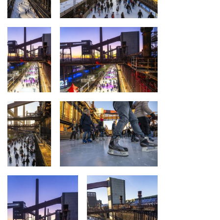
Ein
Ein Wintertag auf der Zollverein
Wintertag
Eisbahn
auf der
Zollverein
Eisbahn
Ein
Ein Wintertag auf der Zollverein
Wintertag
Eisbahn
auf der
Zollverein
Eisbahn
Ein
Ein Wintertag auf der Zollverein
Wintertag
Eisbahn
auf der
Zollverein
Eisbahn