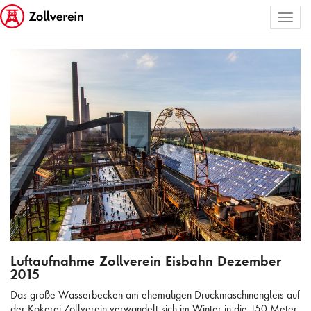
Toggl
ALLE BILDER AUSWÄHLEN
naviga
Luftaufnahme Zollverein Eisbahn Dezember 2015
Luftaufnahme Zollverein Eisbahn Dezember
2015
Das große Wasserbecken am ehemaligen Druckmaschinengleis auf
der Kokerei Zollverein verwandelt sich im Winter in die 150 Meter