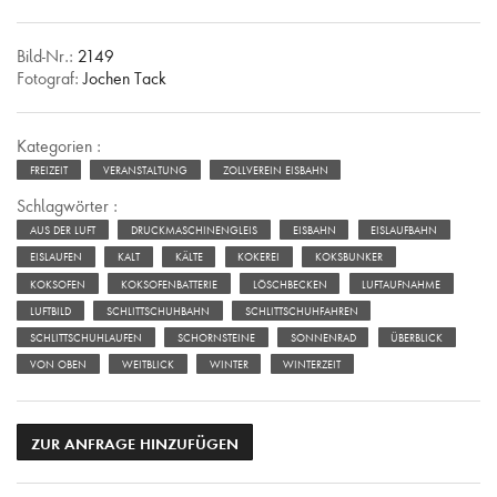
Bild-Nr.:
2149
Fotograf:
Jochen Tack
Kategorien :
FREIZEIT
VERANSTALTUNG
ZOLLVEREIN EISBAHN
Schlagwörter :
AUS DER LUFT
DRUCKMASCHINENGLEIS
EISBAHN
EISLAUFBAHN
EISLAUFEN
KALT
KÄLTE
KOKEREI
KOKSBUNKER
KOKSOFEN
KOKSOFENBATTERIE
LÖSCHBECKEN
LUFTAUFNAHME
LUFTBILD
SCHLITTSCHUHBAHN
SCHLITTSCHUHFAHREN
SCHLITTSCHUHLAUFEN
SCHORNSTEINE
SONNENRAD
ÜBERBLICK
VON OBEN
WEITBLICK
WINTER
WINTERZEIT
ZUR ANFRAGE HINZUFÜGEN