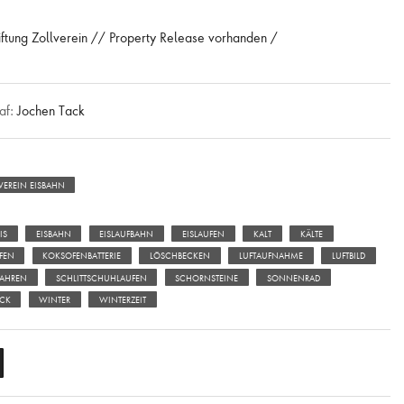
iftung Zollverein // Property Release vorhanden /
af:
Jochen Tack
VEREIN EISBAHN
IS
EISBAHN
EISLAUFBAHN
EISLAUFEN
KALT
KÄLTE
FEN
KOKSOFENBATTERIE
LÖSCHBECKEN
LUFTAUFNAHME
LUFTBILD
FAHREN
SCHLITTSCHUHLAUFEN
SCHORNSTEINE
SONNENRAD
ICK
WINTER
WINTERZEIT