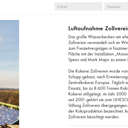
E-
PASSWORT
 LEEREN
AUSWAHL ANZEIGEN
AUSWAHL ZUR ANFR
MAIL
Luftaufnahme Zollvere
Das große Wasserbecken am ehem
Zollverein verwandelt sich im Win
zum Freizeitvergnügen in faszinie
Fläche mit der Installation „Mon
Speirs und Mark Major zu einem 
Die Kokerei Zollverein wurde von
Schupp gebaut, nach Erweiterung
Zentralkokerei Europas. Täglich 
Einsatz, bis zu 8.600 Tonnen Kok
Kokerei stillgelegt, im Jahr 200
seit 2001 gehört sie zum UNESCO-
Stiftung Zollverein übergegangen.
der Koksproduktion bezeichnet, 
Zollverein besichtigt werden.