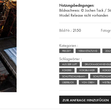
Nutzungsbedingungen:
Bildnachweis: © Jochen Tack / St
Model Release nicht vorhanden
Bild-Nr.:
2150
Fotogr
Kategorien :
FREIZEIT
VERANSTALTUNG
ZOLL
Schlagwörter :
AUS DER LUFT
DRUCKMASCHINENGLE
KOKEREI
KOKSBUNKER
KOKSO
SCHLITTSCHUHBAHN
SCHLITTSCHUH
ÜBERBLICK
VON OBEN
WEITBL
ZUR ANFRAGE HINZUFÜGEN