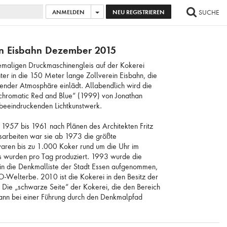
ANMELDEN
NEU REGISTRIEREN
SUCHE
AGE HINZUFÜGEN
...
ALLE BILDER AUSWÄHLEN
in Eisbahn Dezember 2015
aligen Druckmaschinengleis auf der Kokerei
ter in die 150 Meter lange Zollverein Eisbahn, die
render Atmosphäre einlädt. Allabendlich wird die
ochromatic Red and Blue“ (1999) von Jonathan
beeindruckenden Lichtkunstwerk.
 1957 bis 1961 nach Plänen des Architekten Fritz
sarbeiten war sie ab 1973 die größte
waren bis zu 1.000 Koker rund um die Uhr im
s wurden pro Tag produziert. 1993 wurde die
0 in die Denkmalliste der Stadt Essen aufgenommen,
Welterbe. 2010 ist die Kokerei in den Besitz der
 Die „schwarze Seite“ der Kokerei, die den Bereich
kann bei einer Führung durch den Denkmalpfad