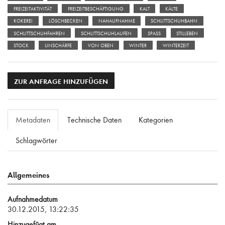
FREIZEITAKTIVITÄT
FREIZEITBESCHÄFTIGUNG
KALT
KÄLTE
KOKEREI
LÖSCHBECKEN
NAHAUFNAHME
SCHLITTSCHUHBAHN
SCHLITTSCHUHFAHREN
SCHLITTSCHUHLAUFEN
SPASS
STILLEBEN
STOCK
UNSCHÄRFE
VON OBEN
WINTER
WINTERZEIT
ZUR ANFRAGE HINZUFÜGEN
Metadaten
Technische Daten
Kategorien
Schlagwörter
Allgemeines
Aufnahmedatum
30.12.2015, 13:22:35
Hinzugefügt am