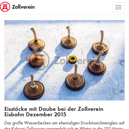
Toggl
ALLE BILDER AUSWÄHLEN
naviga
Eisstöcke mit Daube bei der Zollverein Eisbahn Dezember 2015
Eisstöcke mit Daube bei der Zollverein
Eisbahn Dezember 2015
Das große Wasserbecken am ehemaligen Druckmaschinengleis auf
der Kokerei Zollverein verwandelt sich im Winter in die 150 Meter