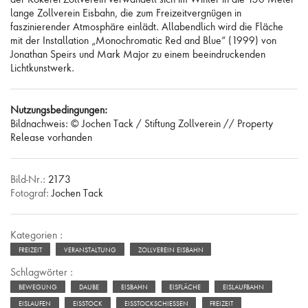
lange Zollverein Eisbahn, die zum Freizeitvergnügen in
faszinierender Atmosphäre einlädt. Allabendlich wird die Fläche
mit der Installation „Monochromatic Red and Blue“ (1999) von
Jonathan Speirs und Mark Major zu einem beeindruckenden
Lichtkunstwerk.
Nutzungsbedingungen:
Bildnachweis: © Jochen Tack / Stiftung Zollverein // Property
Release vorhanden
Bild-Nr.:
2173
Fotograf:
Jochen Tack
Kategorien :
FREIZEIT
VERANSTALTUNG
ZOLLVEREIN EISBAHN
Schlagwörter :
BEWEGUNG
DAUBE
EISBAHN
EISFLÄCHE
EISLAUFBAHN
EISLAUFEN
EISSTOCK
EISSTOCKSCHIESSEN
FREIZEIT