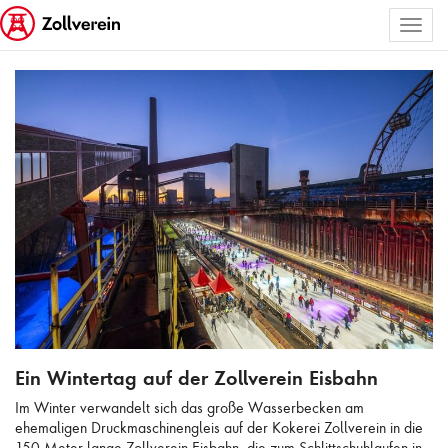
Toggl
ALLE BILDER AUSWÄHLEN
naviga
Ein Wintertag auf der Zollverein Eisbahn
Ein Wintertag auf der Zollverein Eisbahn
Im Winter verwandelt sich das große Wasserbecken am
ehemaligen Druckmaschinengleis auf der Kokerei Zollverein in die
150 Meter lange Zollverein Eisbahn, die zum Schlittschuhlaufen in