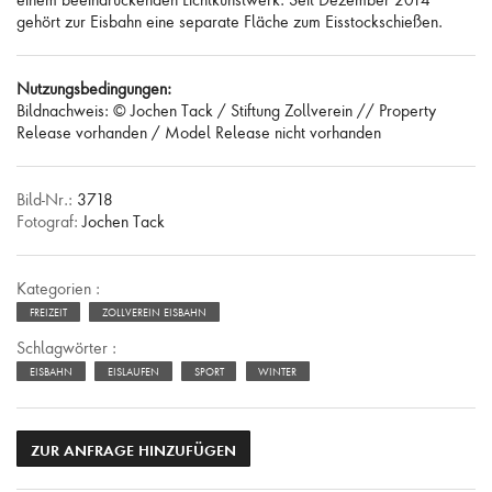
einem beeindruckenden Lichtkunstwerk. Seit Dezember 2014
gehört zur Eisbahn eine separate Fläche zum Eisstockschießen.
Nutzungsbedingungen:
Bildnachweis: © Jochen Tack / Stiftung Zollverein // Property
Release vorhanden / Model Release nicht vorhanden
Bild-Nr.:
3718
Fotograf:
Jochen Tack
Kategorien :
FREIZEIT
ZOLLVEREIN EISBAHN
Schlagwörter :
EISBAHN
EISLAUFEN
SPORT
WINTER
ZUR ANFRAGE HINZUFÜGEN