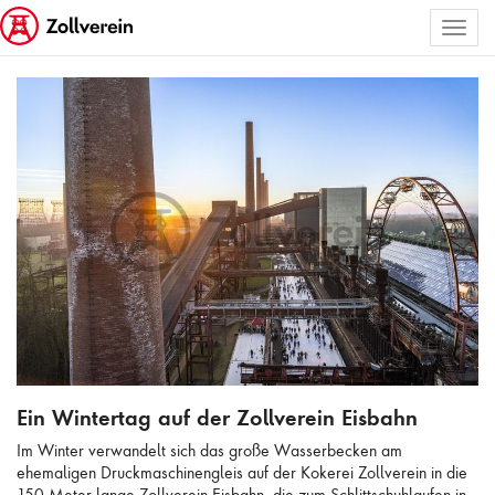
Toggl
ALLE BILDER AUSWÄHLEN
naviga
Ein Wintertag auf der Zollverein Eisbahn
Ein Wintertag auf der Zollverein Eisbahn
Im Winter verwandelt sich das große Wasserbecken am
ehemaligen Druckmaschinengleis auf der Kokerei Zollverein in die
150 Meter lange Zollverein Eisbahn, die zum Schlittschuhlaufen in