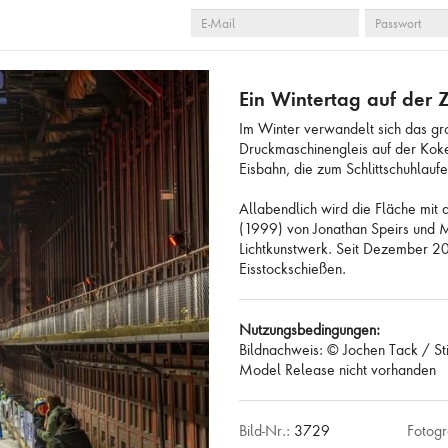
E-
PASSWORT
 LEEREN
AUSWAHL ANZEIGEN
AUSWAHL ZUR ANFR
MAIL
Ein Wintertag auf der Z
Im Winter verwandelt sich das 
Druckmaschinengleis auf der Koke
Eisbahn, die zum Schlittschuhlauf
Allabendlich wird die Fläche mit 
(1999) von Jonathan Speirs und
Lichtkunstwerk. Seit Dezember 20
Eisstockschießen.
Nutzungsbedingungen:
Bildnachweis: © Jochen Tack / St
Model Release nicht vorhanden
Bild-Nr.:
3729
Fotogr