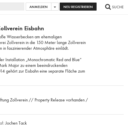
ANMELDEN
NEU REGISTRIEREN
SUCHE
AGE HINZUFÜGEN
...
ALLE BILDER AUSWÄHLEN
ollverein Eisbahn
große Wasserbecken am ehemaligen
rei Zollverein in die 150 Meter lange Zollverein
en in faszinierender Atmosphäre einlädt.
der Installation „Monochromatic Red and Blue“
 Mark Major zu einem beeindruckenden
14 gehört zur Eisbahn eine separate Fläche zum
iftung Zollverein // Property Release vorhanden /
af:
Jochen Tack