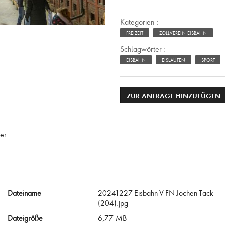
Kategorien :
FREIZEIT
ZOLLVEREIN EISBAHN
Schlagwörter :
EISBAHN
EISLAUFEN
SPORT
ZUR ANFRAGE HINZUFÜGEN
er
Dateiname
20241227-Eisbahn-V-FN-Jochen-Tack
(204).jpg
Dateigröße
6,77 MB